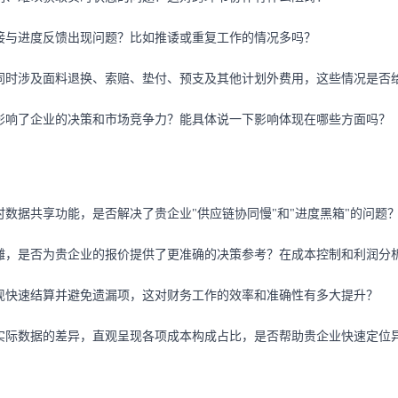
接与进度反馈出现问题？比如推诿或重复工作的情况多吗？
同时涉及面料退换、索赔、垫付、预支及其他计划外费用，这些情况是否
影响了企业的决策和市场竞争力？能具体说一下影响体现在哪些方面吗？
数据共享功能，是否解决了贵企业"供应链协同慢"和"进度黑箱"的问题
摊，是否为贵企业的报价提供了更准确的决策参考？在成本控制和利润分
现快速结算并避免遗漏项，这对财务工作的效率和准确性有多大提升？
实际数据的差异，直观呈现各项成本构成占比，是否帮助贵企业快速定位