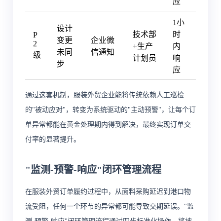
应
1小
设计
技术部
时
P
变更
企业微
2
+生产
内
未同
信通知
级
计划员
响
步
应
通过这套机制，服装外贸企业能将传统依赖人工巡检
的"被动应对"，转变为系统驱动的"主动预警"，让每个订
单异常都能在黄金处理期内得到解决，最终实现订单交
付率的显著提升。
"监测-预警-响应"闭环管理流程
在服装外贸订单履约过程中，从面料采购延迟到港口物
流受阻，任何一个环节的异常都可能导致交期延误。"监