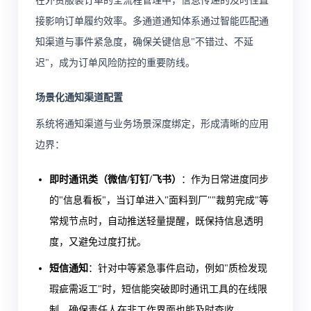
在外贸服装订单的全流程管理中，信息传递的及时性直
接影响订单履约效率。多通道通知体系通过智能匹配通
知渠道与事件紧急度，确保关键信息"不错过、不延
迟"，成为订单风险防控的重要防线。
场景化通知渠道配置
系统将通知渠道与业务场景深度绑定，形成清晰的应用
边界：
即时通讯类（微信/钉钉/飞书）
：作为日常进度同步
的"信息看板"，当订单进入"面料到厂""裁剪完成"等
常规节点时，自动推送轻量提醒，既保持信息透明
度，又避免过度打扰。
短信通知
：针对中等紧急事件启动，例如"质检发现
瑕疵需返工"时，短信能突破即时通讯工具的在线限
制，确保责任人在非工作界面也能及时查收。