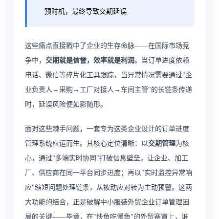
预时机，最终导致交期延误
这些痛点直接戳中了企业的生存命脉——在国际市场竞
争中，
交期就是信誉，效率就是利润
。当订单进度依赖
电话、微信等碎片化工具跟踪，当异常情况需要通过"企
业负责人→采购→工厂对接人→车间主管"的长链条传递
时，延误风险便如影随形。
面对这些棘手问题，一套专为这类企业设计的订单进度
管理系统应运而生。其核心定位清晰：以
交期管理
为核
心，通过"多端实时协同"打破信息壁垒，让企业、加工
厂、供应商在同一平台同步进度；再以"实时监控异常响
应"缩短问题处理链条，从被动应对转为主动预警。这两
大功能的结合，正是破解中小服装外贸企业订单管理困
局的关键——毕竟，在"快鱼吃慢鱼"的外贸赛道上，谁