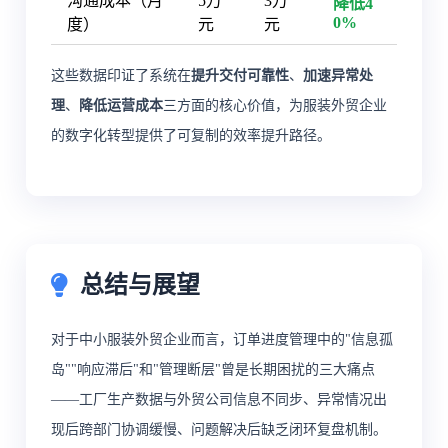
沟通成本（月
5万
3万
降低4
0%
度）
元
元
这些数据印证了系统在
提升交付可靠性
、
加速异常处
理
、
降低运营成本
三方面的核心价值，为服装外贸企业
的数字化转型提供了可复制的效率提升路径。
总结与展望
对于中小服装外贸企业而言，订单进度管理中的"信息孤
岛""响应滞后"和"管理断层"曾是长期困扰的三大痛点
——工厂生产数据与外贸公司信息不同步、异常情况出
现后跨部门协调缓慢、问题解决后缺乏闭环复盘机制。