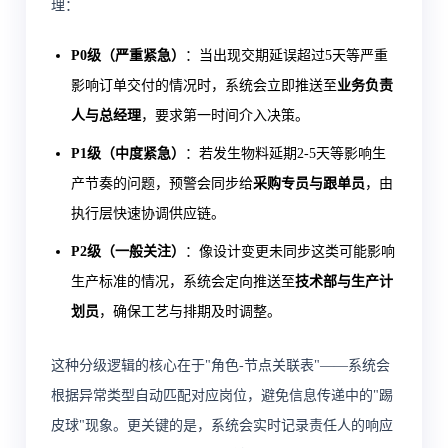
理：
P0级（严重紧急）
：当出现交期延误超过5天等严重
影响订单交付的情况时，系统会立即推送至
业务负责
人与总经理
，要求第一时间介入决策。
P1级（中度紧急）
：若发生物料延期2-5天等影响生
产节奏的问题，预警会同步给
采购专员与跟单员
，由
执行层快速协调供应链。
P2级（一般关注）
：像设计变更未同步这类可能影响
生产标准的情况，系统会定向推送至
技术部与生产计
划员
，确保工艺与排期及时调整。
这种分级逻辑的核心在于"角色-节点关联表"——系统会
根据异常类型自动匹配对应岗位，避免信息传递中的"踢
皮球"现象。更关键的是，系统会实时记录责任人的响应