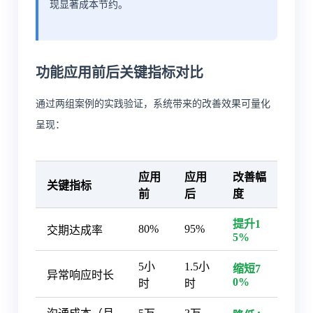
现显著成本节约。
功能应用前后关键指标对比
通过两组案例的实践验证，系统带来的改善效果可量化
呈现：
应用
应用
改善幅
关键指标
前
后
度
提升1
80%
95%
交期达成率
5%
5小
1.5小
缩短7
异常响应时长
0%
时
时