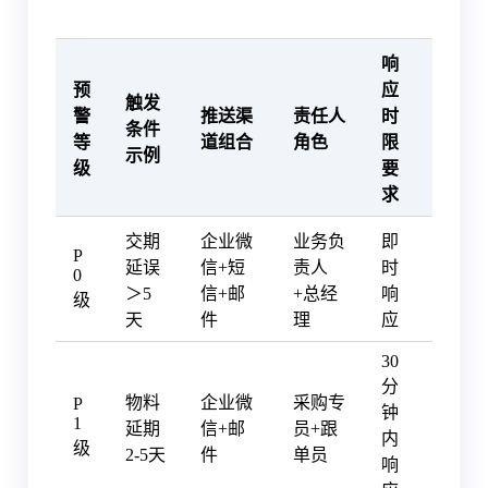
响
预
应
触发
警
推送渠
责任人
时
条件
等
道组合
角色
限
示例
级
要
求
交期
企业微
业务负
即
P
延误
信+短
责人
时
0
＞5
信+邮
+总经
响
级
天
件
理
应
30
分
物料
企业微
采购专
P
钟
1
延期
信+邮
员+跟
内
级
2-5天
件
单员
响