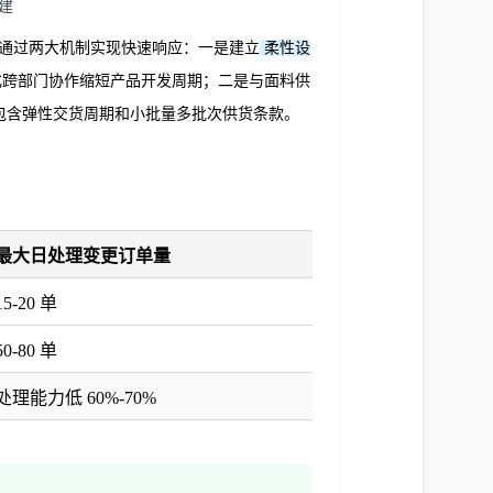
建
通过两大机制实现快速响应：一是建立
柔性设
化跨部门协作缩短产品开发周期；二是与面料供
包含弹性交货周期和小批量多批次供货条款。
最大日处理变更订单量
15-20 单
50-80 单
处理能力低 60%-70%