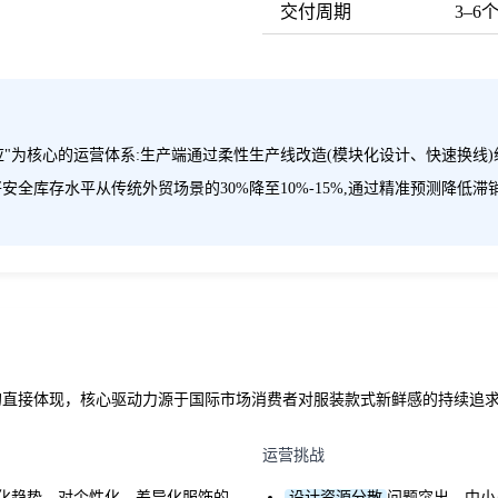
交付周期
3–6
"为核心的运营体系:生产端通过柔性生产线改造(模块化设计、快速换线)缩
全库存水平从传统外贸场景的30%降至10%-15%,通过精准预测降低滞
的直接体现，核心驱动力源于国际市场消费者对服装款式新鲜感的持续追
运营挑战
化趋势，对个性化、差异化服饰的
设计资源分散
问题突出，中小