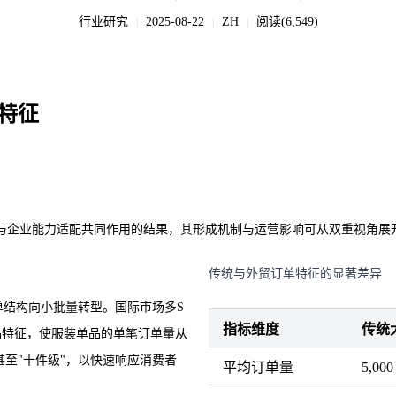
行业研究
2025-08-22
ZH
阅读(6,549)
|
|
|
特征
变与企业能力适配共同作用的结果，其形成机制与运营影响可从双重视角展
传统与外贸订单特征的显著差异
单结构向小批量转型。国际市场多S
指标维度
传统
周期的商品特征，使服装单品的单笔订单量从
甚至"十件级"，以快速响应消费者
平均订单量
5,00