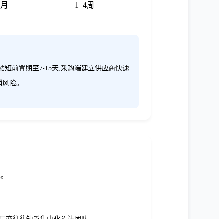
个月
1–4周
短前置期至7-15天;采购端建立供应商快速
销风险。
求。
厂商往往缺乏集中化设计团队