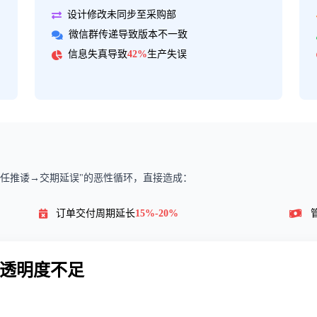
设计修改未同步至采购部
微信群传递导致版本不一致
信息失真导致
42%
生产失误
任推诿→交期延误"的恶性循环，直接造成：
订单交付周期延长
15%-20%
行透明度不足