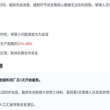
时间、裁剪完成进度、缝制环节状态等核心数据无法实时获取。管理人员
整时机，导致小问题演变为大延误
总生产周期的
15%-20%
度反馈，影响长期合作关系
滞
计划面料到厂后3天开始裁剪。
主动同步信息，裁剪车间按原计划停工待料，直到第3天管理人员发现异常
人工汇报导致信息滞后。