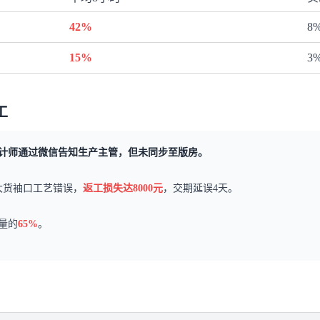
42%
8
15%
3
工
计师通过微信告知生产主管，但未同步至版房。
大货袖口工艺错误，
返工损失达8000元
，交期延误4天。
量的
65%
。