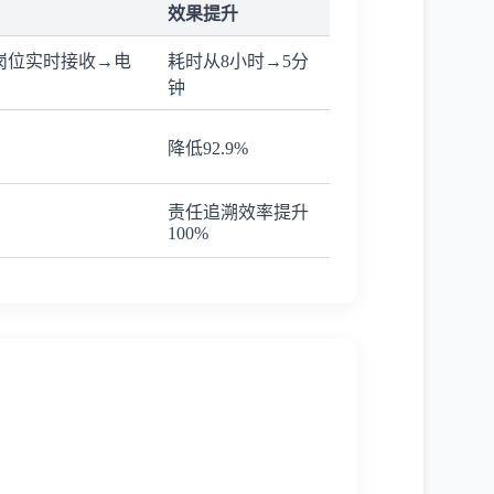
效果提升
岗位实时接收→电
耗时从8小时→5分
钟
降低92.9%
责任追溯效率提升
100%