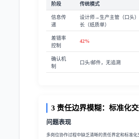
阶段
传统模式
信息传
设计师→生产主管（口头
递
长（纸质单）
差错率
42%
控制
确认机
口头/邮件，无追溯
制
3 责任边界模糊：标准化
问题表现
多岗位协作过程中缺乏清晰的责任界定和标准化