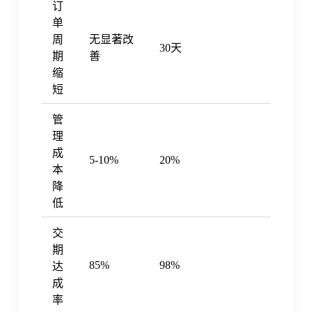
订
单
周
无显著改
30天
期
善
缩
短
管
理
成
5-10%
20%
本
降
低
交
期
85%
98%
达
成
率