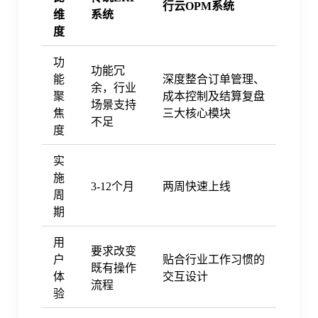
行云OPM系统
维
系统
度
功
功能冗
能
深度整合订单管理、
余，行业
聚
成本控制及结算复盘
场景支持
焦
三大核心模块
不足
度
实
施
3-12个月
两周快速上线
周
期
用
要求改变
户
贴合行业工作习惯的
既有操作
体
交互设计
流程
验