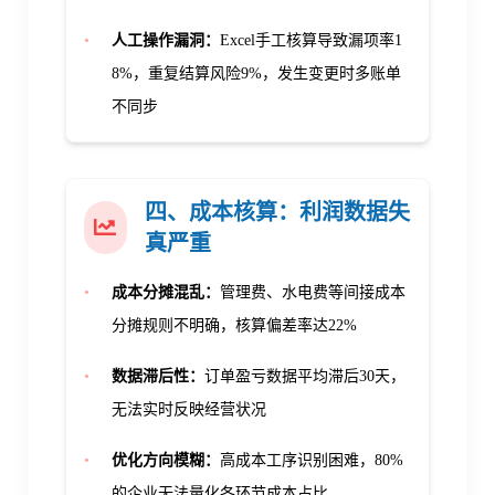
•
人工操作漏洞：
Excel手工核算导致漏项率
1
8%
，重复结算风险
9%
，发生变更时多账单
不同步
四、成本核算：
利润数据失
真严重
•
成本分摊混乱：
管理费、水电费等间接成本
分摊规则不明确，核算偏差率达
22%
•
数据滞后性：
订单盈亏数据平均滞后
30天
，
无法实时反映经营状况
•
优化方向模糊：
高成本工序识别困难，
80%
的企业无法量化各环节成本占比