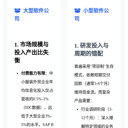
大型软件公
小型软件公
司
司
1. 市场规模与
1. 研发投入与
投入产出比失
周期的错配
衡
普遍采用"项目制"生存
付费能力有限
：中
模式，依赖短期交付
小服装外贸企业年
回款（通常3-6个月）
均信息化投入仅占
维持现金流。而复杂
营收的0.5%-1%
产品需要：
（IDC数据），远
行业调研阶段（3-
低于大型企业3%-
12个月）：深入理
5%的水平。SAP B
解特定领域的业务