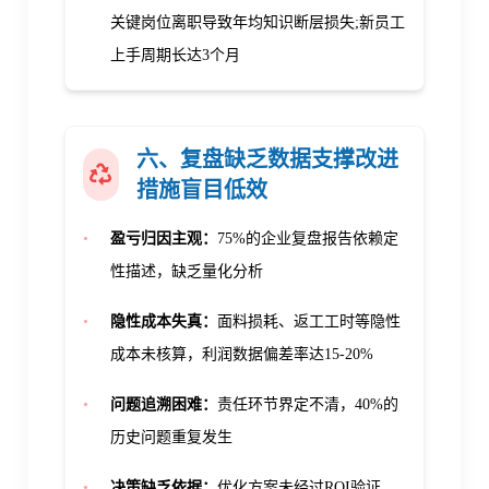
关键岗位离职导致年均知识断层损失;新员工
上手周期长达
3个月
六、复盘缺乏数据支撑
改进
措施盲目低效
•
盈亏归因主观：
75%
的企业复盘报告依赖定
性描述，缺乏量化分析
•
隐性成本失真：
面料损耗、返工工时等隐性
成本未核算，利润数据偏差率达
15-20%
•
问题追溯困难：
责任环节界定不清，
40%
的
历史问题重复发生
•
决策缺乏依据：
优化方案未经过ROI验证，