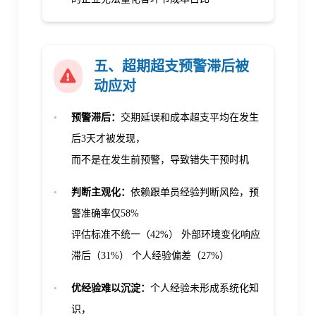
五、超期超支预警滞后
被
动应对
•
预警滞后：
交期延误和成本超支平均在发生
后
3天
才被发现，
而不是在发生前预警，导致错失干预时机
•
判断主观化：
依赖跟单员经验判断风险，预
警准确率仅
58%
评估标准不统一（
42%
） 外部环境变化响应
滞后（
31%
） 个人经验偏差（
27%
）
•
优经验难以沉淀：
个人经验未形成系统化知
识，